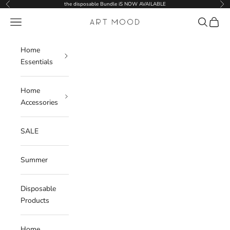
Skip to content
the disposable Bundle iS NOW AVAILABLE
Previous
Nex
Navigation menu
Search
Cart
ART MOOD
Home
Essentials
Home
Accessories
SALE
Summer
Disposable
Products
Home