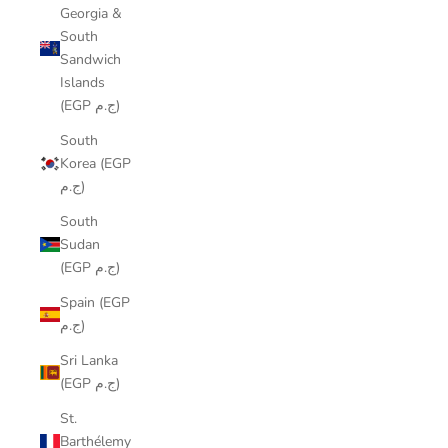
Georgia &
South
Sandwich
Islands
(EGP ج.م)
South
Korea (EGP
ج.م)
South
Sudan
(EGP ج.م)
Spain (EGP
ج.م)
Sri Lanka
(EGP ج.م)
St.
Barthélemy