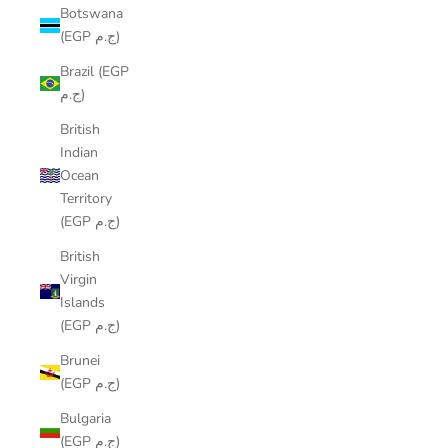
Botswana
(EGP ج.م)
Brazil (EGP
ج.م)
British
Indian
Ocean
Territory
(EGP ج.م)
British
Virgin
Islands
(EGP ج.م)
Brunei
(EGP ج.م)
Bulgaria
(EGP ج.م)