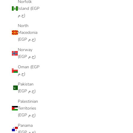
Norfolk
Island (EGP
ج.م)
North
Macedonia
(EGP ج.م)
Norway
(EGP ج.م)
Oman (EGP
ج.م)
Pakistan
(EGP ج.م)
Palestinian
Territories
(EGP ج.م)
Panama
(EGP ج.م)