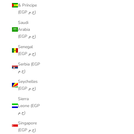
& Príncipe
(EGP ج.م)
Saudi
Arabia
(EGP ج.م)
Senegal
(EGP ج.م)
Serbia (EGP
ج.م)
Seychelles
(EGP ج.م)
Sierra
Leone (EGP
ج.م)
Singapore
(EGP ج.م)