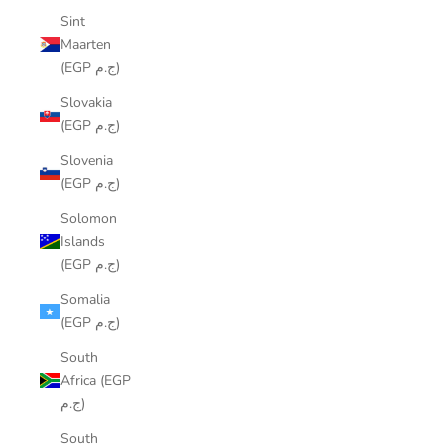
Sint
Maarten
(EGP ج.م)
Slovakia
(EGP ج.م)
Slovenia
(EGP ج.م)
Solomon
Islands
(EGP ج.م)
Somalia
(EGP ج.م)
South
Africa (EGP
ج.م)
South