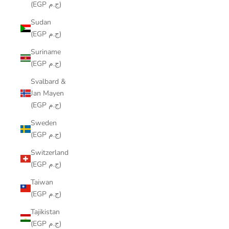
(EGP ج.م)
Sudan
(EGP ج.م)
Suriname
(EGP ج.م)
Svalbard &
Jan Mayen
(EGP ج.م)
Sweden
(EGP ج.م)
Switzerland
(EGP ج.م)
Taiwan
(EGP ج.م)
Tajikistan
(EGP ج.م)