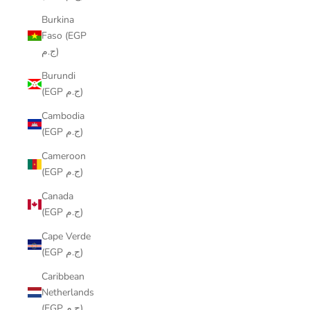
Burkina
Faso (EGP
ج.م)
Burundi
(EGP ج.م)
Cambodia
(EGP ج.م)
Cameroon
(EGP ج.م)
Canada
(EGP ج.م)
Cape Verde
(EGP ج.م)
Caribbean
Netherlands
(EGP ج.م)