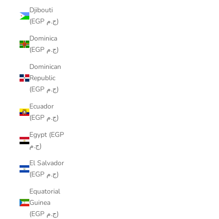
Djibouti
(EGP ج.م)
Dominica
(EGP ج.م)
Dominican
Republic
(EGP ج.م)
Ecuador
(EGP ج.م)
Egypt (EGP
ج.م)
El Salvador
(EGP ج.م)
Equatorial
Guinea
(EGP ج.م)