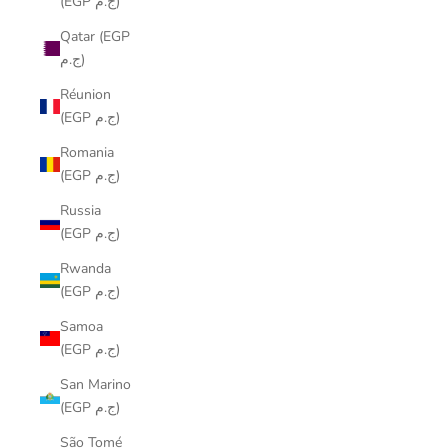
(EGP ج.م)
Qatar (EGP
ج.م)
Réunion
(EGP ج.م)
Romania
(EGP ج.م)
Russia
(EGP ج.م)
Rwanda
(EGP ج.م)
Samoa
(EGP ج.م)
San Marino
(EGP ج.م)
São Tomé