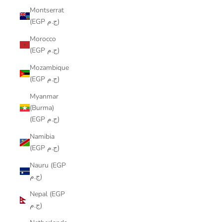
Montserrat
(EGP ج.م)
Morocco
(EGP ج.م)
Mozambique
(EGP ج.م)
Myanmar
(Burma)
(EGP ج.م)
Namibia
(EGP ج.م)
Nauru (EGP
ج.م)
Nepal (EGP
ج.م)