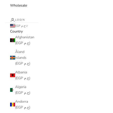
Wholesale
LOGIN
EGP ج.م
Country
Afghanistan
(EGP ج.م)
Åland
Islands
(EGP ج.م)
Albania
(EGP ج.م)
Algeria
(EGP ج.م)
Andorra
(EGP ج.م)