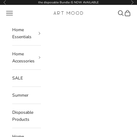
Skip to content
the disposable Bundle iS NOW AVAILABLE
Previous
Nex
Navigation menu
Search
Cart
ART MOOD
Home
Essentials
Home
Accessories
SALE
Summer
Disposable
Products
Home