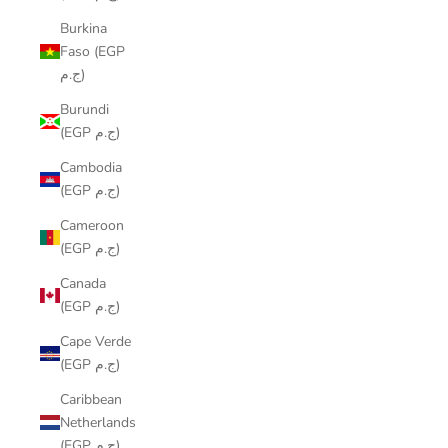
Burkina
Faso (EGP
ج.م)
Burundi
(EGP ج.م)
Cambodia
(EGP ج.م)
Cameroon
(EGP ج.م)
Canada
(EGP ج.م)
Cape Verde
(EGP ج.م)
Caribbean
Netherlands
(EGP ج.م)