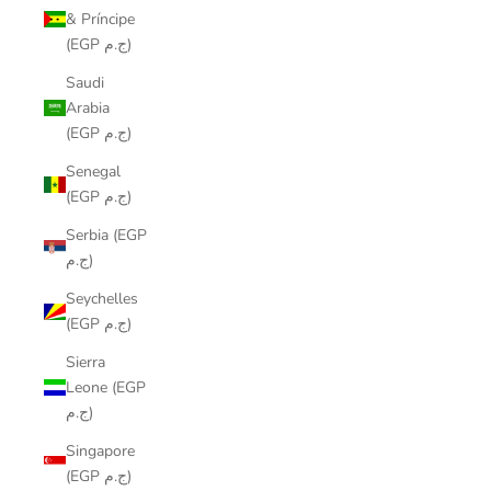
& Príncipe
(EGP ج.م)
Saudi
Arabia
(EGP ج.م)
Senegal
(EGP ج.م)
Serbia (EGP
ج.م)
Seychelles
(EGP ج.م)
Sierra
Leone (EGP
ج.م)
Singapore
(EGP ج.م)