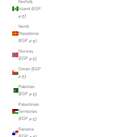
Norfolk
Island (EGP
ج.م)
North
Macedonia
(EGP ج.م)
Norway
(EGP ج.م)
Oman (EGP
ج.م)
Pakistan
(EGP ج.م)
Palestinian
Territories
(EGP ج.م)
Panama
(EGP ج.م)