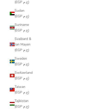
(EGP ج.م)
Sudan
(EGP ج.م)
Suriname
(EGP ج.م)
Svalbard &
Jan Mayen
(EGP ج.م)
Sweden
(EGP ج.م)
Switzerland
(EGP ج.م)
Taiwan
(EGP ج.م)
Tajikistan
(EGP ج.م)