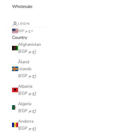
Wholesale
LOGIN
EGP ج.م
Country
Afghanistan
(EGP ج.م)
Åland
Islands
(EGP ج.م)
Albania
(EGP ج.م)
Algeria
(EGP ج.م)
Andorra
(EGP ج.م)