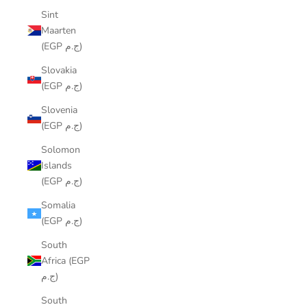
Sint
Maarten
(EGP ج.م)
Slovakia
(EGP ج.م)
Slovenia
(EGP ج.م)
Solomon
Islands
(EGP ج.م)
Somalia
(EGP ج.م)
South
Africa (EGP
ج.م)
South