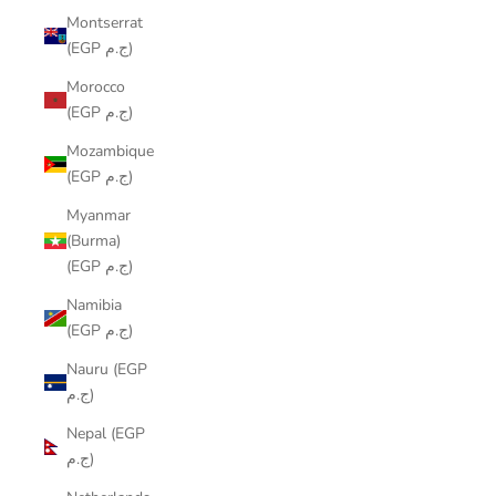
Montserrat
(EGP ج.م)
Morocco
(EGP ج.م)
Mozambique
(EGP ج.م)
Myanmar
(Burma)
(EGP ج.م)
Namibia
(EGP ج.م)
Nauru (EGP
ج.م)
Nepal (EGP
ج.م)