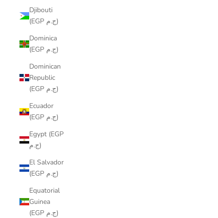
Djibouti
(EGP ج.م)
Dominica
(EGP ج.م)
Dominican
Republic
(EGP ج.م)
Ecuador
(EGP ج.م)
Egypt (EGP
ج.م)
El Salvador
(EGP ج.م)
Equatorial
Guinea
(EGP ج.م)