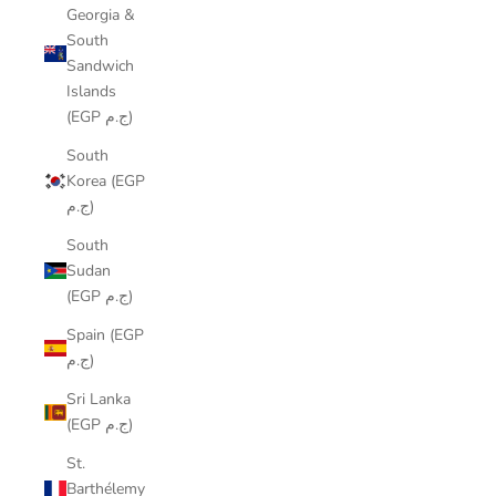
Georgia &
South
Sandwich
Islands
(EGP ج.م)
South
Korea (EGP
ج.م)
South
Sudan
(EGP ج.م)
Spain (EGP
ج.م)
Sri Lanka
(EGP ج.م)
St.
Barthélemy