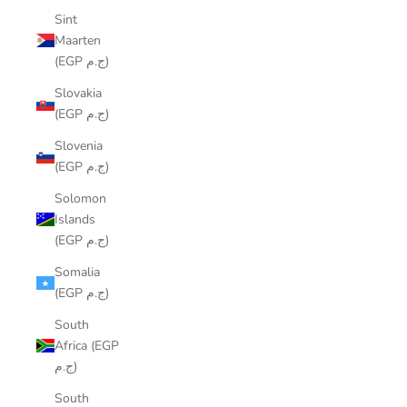
Sint
Maarten
(EGP ج.م)
Slovakia
(EGP ج.م)
Slovenia
(EGP ج.م)
Solomon
Islands
(EGP ج.م)
Somalia
(EGP ج.م)
South
Africa (EGP
ج.م)
South