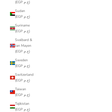
(EGP ج.م)
Sudan
(EGP ج.م)
Suriname
(EGP ج.م)
Svalbard &
Jan Mayen
(EGP ج.م)
Sweden
(EGP ج.م)
Switzerland
(EGP ج.م)
Taiwan
(EGP ج.م)
Tajikistan
(EGP ج.م)