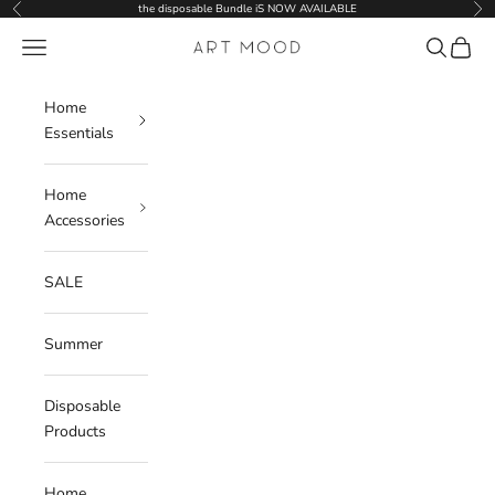
Skip to content
the disposable Bundle iS NOW AVAILABLE
Previous
Nex
Navigation menu
Search
Cart
ART MOOD
Home
Essentials
Home
Accessories
SALE
Summer
Disposable
Products
Home