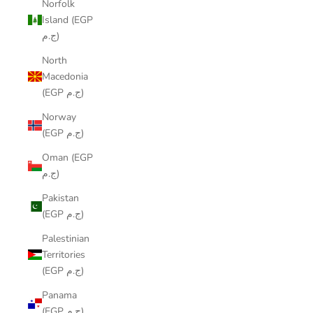
Norfolk
Island (EGP
ج.م)
North
Macedonia
(EGP ج.م)
Norway
(EGP ج.م)
Oman (EGP
ج.م)
Pakistan
(EGP ج.م)
Palestinian
Territories
(EGP ج.م)
Panama
(EGP ج.م)