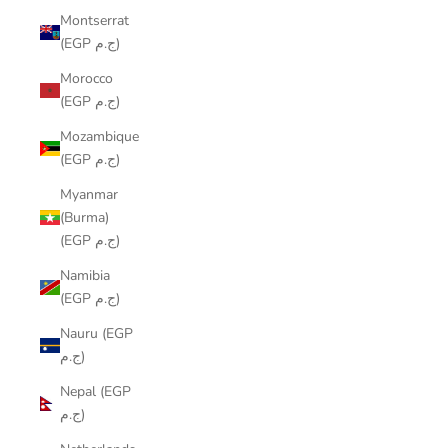
Montserrat
(EGP ج.م)
Morocco
(EGP ج.م)
Mozambique
(EGP ج.م)
Myanmar
(Burma)
(EGP ج.م)
Namibia
(EGP ج.م)
Nauru (EGP
ج.م)
Nepal (EGP
ج.م)