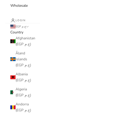
Wholesale
LOGIN
EGP ج.م
Country
Afghanistan
(EGP ج.م)
Åland
Islands
(EGP ج.م)
Albania
(EGP ج.م)
Algeria
(EGP ج.م)
Andorra
(EGP ج.م)