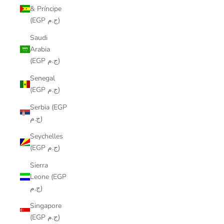
& Príncipe
(EGP ج.م)
Saudi
Arabia
(EGP ج.م)
Senegal
(EGP ج.م)
Serbia (EGP
ج.م)
Seychelles
(EGP ج.م)
Sierra
Leone (EGP
ج.م)
Singapore
(EGP ج.م)