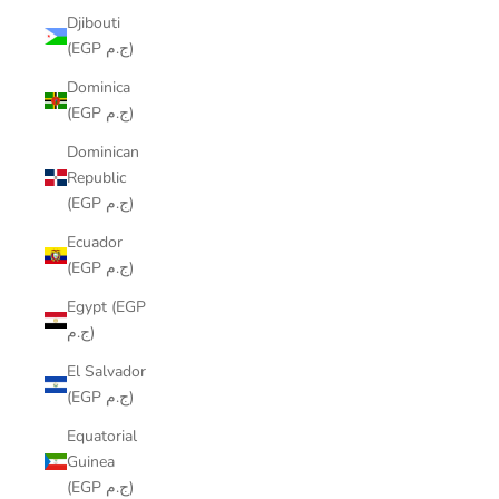
Djibouti
(EGP ج.م)
Dominica
(EGP ج.م)
Dominican
Republic
(EGP ج.م)
Ecuador
(EGP ج.م)
Egypt (EGP
ج.م)
El Salvador
(EGP ج.م)
Equatorial
Guinea
(EGP ج.م)