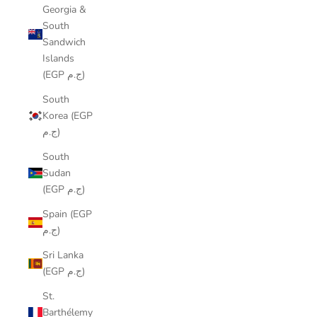
Georgia &
South
Sandwich
Islands
(EGP ج.م)
South
Korea (EGP
ج.م)
South
Sudan
(EGP ج.م)
Spain (EGP
ج.م)
Sri Lanka
(EGP ج.م)
St.
Barthélemy