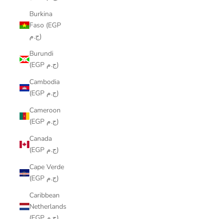
Burkina
Faso (EGP
ج.م)
Burundi
(EGP ج.م)
Cambodia
(EGP ج.م)
Cameroon
(EGP ج.م)
Canada
(EGP ج.م)
Cape Verde
(EGP ج.م)
Caribbean
Netherlands
(EGP ج.م)