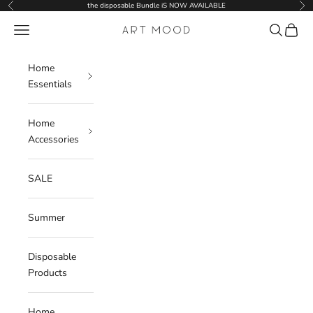
Skip to content
the disposable Bundle iS NOW AVAILABLE
Previous
Nex
Navigation menu
Search
Cart
ART MOOD
Home
Essentials
Home
Accessories
SALE
Summer
Disposable
Products
Home