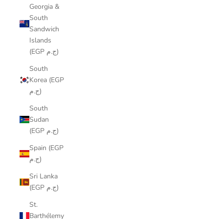
Georgia &
South
Sandwich
Islands
(EGP ج.م)
South
Korea (EGP
ج.م)
South
Sudan
(EGP ج.م)
Spain (EGP
ج.م)
Sri Lanka
(EGP ج.م)
St.
Barthélemy