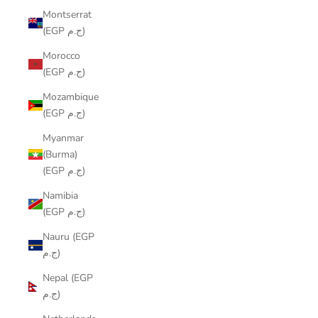
Montserrat
(EGP ج.م)
Morocco
(EGP ج.م)
Mozambique
(EGP ج.م)
Myanmar
(Burma)
(EGP ج.م)
Namibia
(EGP ج.م)
Nauru (EGP
ج.م)
Nepal (EGP
ج.م)