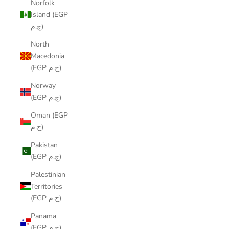
Norfolk
Island (EGP
ج.م)
North
Macedonia
(EGP ج.م)
Norway
(EGP ج.م)
Oman (EGP
ج.م)
Pakistan
(EGP ج.م)
Palestinian
Territories
(EGP ج.م)
Panama
(EGP ج.م)