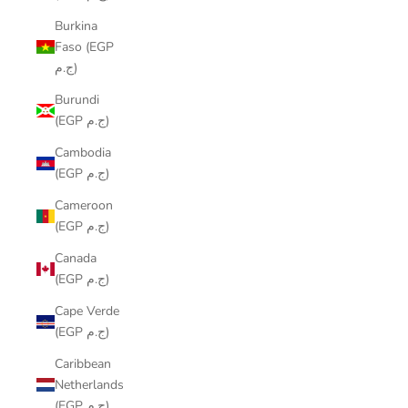
Burkina
Faso (EGP
ج.م)
Burundi
(EGP ج.م)
Cambodia
(EGP ج.م)
Cameroon
(EGP ج.م)
Canada
(EGP ج.م)
Cape Verde
(EGP ج.م)
Caribbean
Netherlands
(EGP ج.م)