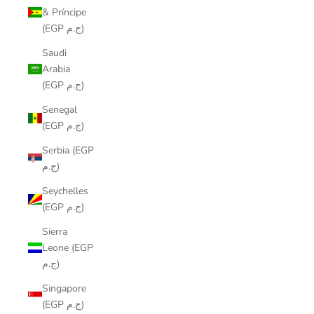
& Príncipe
(EGP ج.م)
Saudi
Arabia
(EGP ج.م)
Senegal
(EGP ج.م)
Serbia (EGP
ج.م)
Seychelles
(EGP ج.م)
Sierra
Leone (EGP
ج.م)
Singapore
(EGP ج.م)