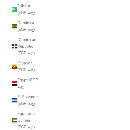
Djibouti
(EGP ج.م)
Dominica
(EGP ج.م)
Dominican
Republic
(EGP ج.م)
Ecuador
(EGP ج.م)
Egypt (EGP
ج.م)
El Salvador
(EGP ج.م)
Equatorial
Guinea
(EGP ج.م)