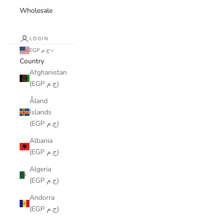
Wholesale
LOGIN
EGP ج.م
Country
Afghanistan
(EGP ج.م)
Åland
Islands
(EGP ج.م)
Albania
(EGP ج.م)
Algeria
(EGP ج.م)
Andorra
(EGP ج.م)