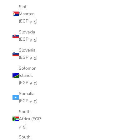
Sint
Maarten
(EGP ج.م)
Slovakia
(EGP ج.م)
Slovenia
(EGP ج.م)
Solomon
Islands
(EGP ج.م)
Somalia
(EGP ج.م)
South
Africa (EGP
ج.م)
South