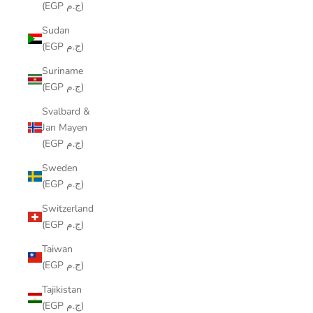
(EGP ج.م)
Sudan
(EGP ج.م)
Suriname
(EGP ج.م)
Svalbard &
Jan Mayen
(EGP ج.م)
Sweden
(EGP ج.م)
Switzerland
(EGP ج.م)
Taiwan
(EGP ج.م)
Tajikistan
(EGP ج.م)