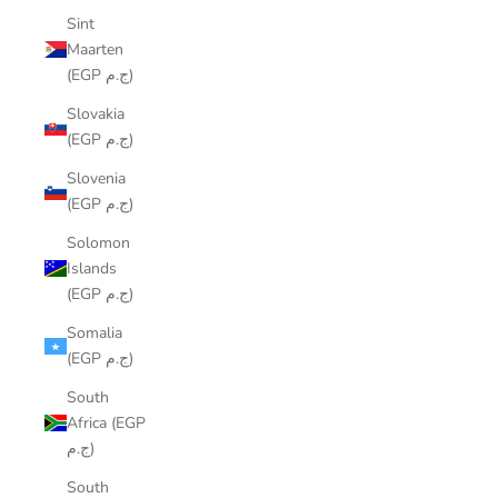
Sint
Maarten
(EGP ج.م)
Slovakia
(EGP ج.م)
Slovenia
(EGP ج.م)
Solomon
Islands
(EGP ج.م)
Somalia
(EGP ج.م)
South
Africa (EGP
ج.م)
South