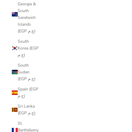
Georgia &
South
Sandwich
Islands
(EGP ج.م)
South
Korea (EGP
ج.م)
South
Sudan
(EGP ج.م)
Spain (EGP
ج.م)
Sri Lanka
(EGP ج.م)
St.
Barthélemy