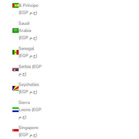
& Príncipe
(EGP ج.م)
Saudi
Arabia
(EGP ج.م)
Senegal
(EGP ج.م)
Serbia (EGP
ج.م)
Seychelles
(EGP ج.م)
Sierra
Leone (EGP
ج.م)
Singapore
(EGP ج.م)