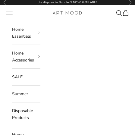
Skip to content
the disposable Bundle iS NOW AVAILABLE
Previous
Nex
Navigation menu
Search
Cart
ART MOOD
Home
Essentials
Home
Accessories
SALE
Summer
Disposable
Products
Home