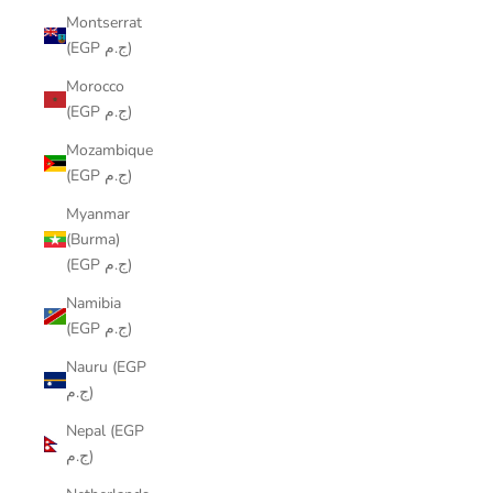
Montserrat
(EGP ج.م)
Morocco
(EGP ج.م)
Mozambique
(EGP ج.م)
Myanmar
(Burma)
(EGP ج.م)
Namibia
(EGP ج.م)
Nauru (EGP
ج.م)
Nepal (EGP
ج.م)