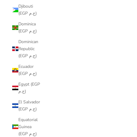
Djibouti
(EGP ج.م)
Dominica
(EGP ج.م)
Dominican
Republic
(EGP ج.م)
Ecuador
(EGP ج.م)
Egypt (EGP
ج.م)
El Salvador
(EGP ج.م)
Equatorial
Guinea
(EGP ج.م)