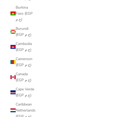
Burkina
Faso (EGP
ج.م)
Burundi
(EGP ج.م)
Cambodia
(EGP ج.م)
Cameroon
(EGP ج.م)
Canada
(EGP ج.م)
Cape Verde
(EGP ج.م)
Caribbean
Netherlands
(EGP ج.م)