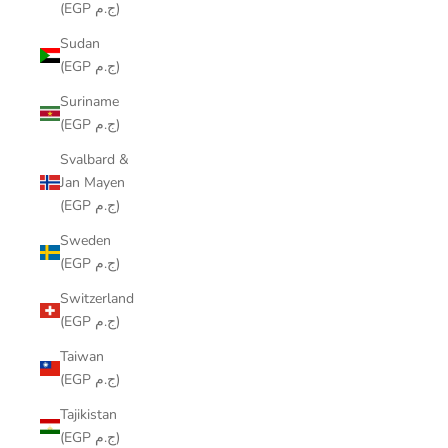
(EGP ج.م)
Sudan
(EGP ج.م)
Suriname
(EGP ج.م)
Svalbard &
Jan Mayen
(EGP ج.م)
Sweden
(EGP ج.م)
Switzerland
(EGP ج.م)
Taiwan
(EGP ج.م)
Tajikistan
(EGP ج.م)