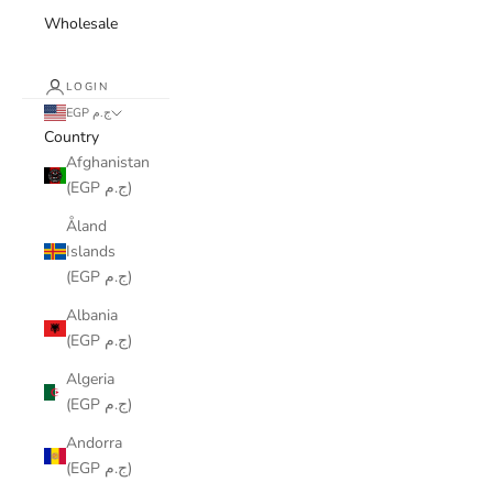
Wholesale
LOGIN
EGP ج.م
Country
Afghanistan
(EGP ج.م)
Åland
Islands
(EGP ج.م)
Albania
(EGP ج.م)
Algeria
(EGP ج.م)
Andorra
(EGP ج.م)