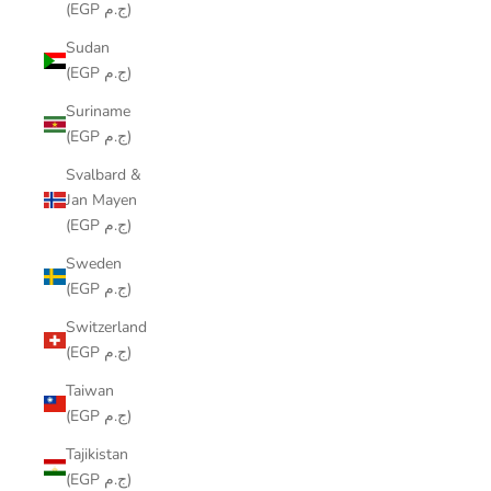
(EGP ج.م)
Sudan
(EGP ج.م)
Suriname
(EGP ج.م)
Svalbard &
Jan Mayen
(EGP ج.م)
Sweden
(EGP ج.م)
Switzerland
(EGP ج.م)
Taiwan
(EGP ج.م)
Tajikistan
(EGP ج.م)