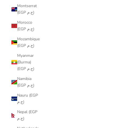
Montserrat
(EGP ج.م)
Morocco
(EGP ج.م)
Mozambique
(EGP ج.م)
Myanmar
(Burma)
(EGP ج.م)
Namibia
(EGP ج.م)
Nauru (EGP
ج.م)
Nepal (EGP
ج.م)