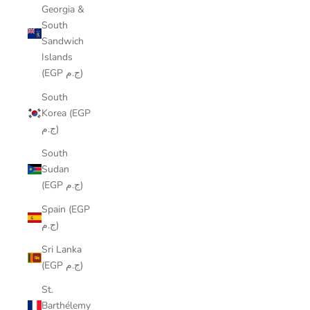
Georgia &
South
Sandwich
Islands
(EGP ج.م)
South
Korea (EGP
ج.م)
South
Sudan
(EGP ج.م)
Spain (EGP
ج.م)
Sri Lanka
(EGP ج.م)
St.
Barthélemy