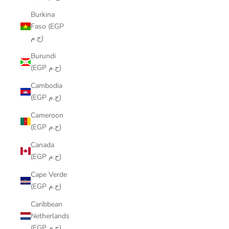
Burkina
Faso (EGP
ج.م)
Burundi
(EGP ج.م)
Cambodia
(EGP ج.م)
Cameroon
(EGP ج.م)
Canada
(EGP ج.م)
Cape Verde
(EGP ج.م)
Caribbean
Netherlands
(EGP ج.م)