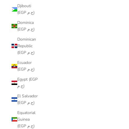
Djibouti
(EGP ج.م)
Dominica
(EGP ج.م)
Dominican
Republic
(EGP ج.م)
Ecuador
(EGP ج.م)
Egypt (EGP
ج.م)
El Salvador
(EGP ج.م)
Equatorial
Guinea
(EGP ج.م)