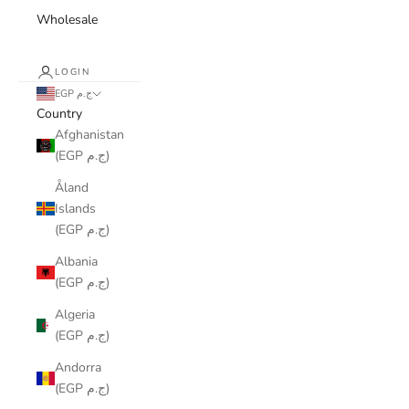
Wholesale
LOGIN
EGP ج.م
Country
Afghanistan
(EGP ج.م)
Åland
Islands
(EGP ج.م)
Albania
(EGP ج.م)
Algeria
(EGP ج.م)
Andorra
(EGP ج.م)