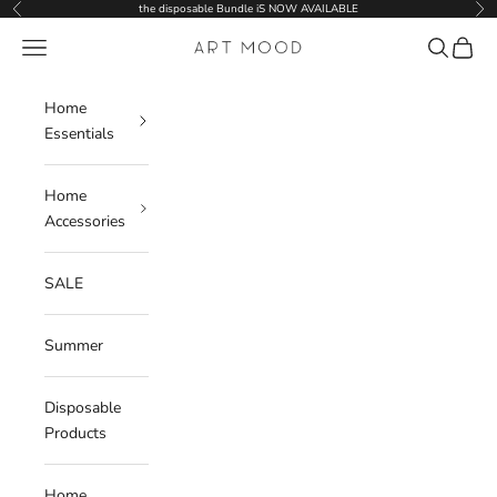
Skip to content
the disposable Bundle iS NOW AVAILABLE
Previous
Nex
Navigation menu
Search
Cart
ART MOOD
Home
Essentials
Home
Accessories
SALE
Summer
Disposable
Products
Home