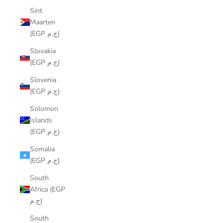
Sint
Maarten
(EGP ج.م)
Slovakia
(EGP ج.م)
Slovenia
(EGP ج.م)
Solomon
Islands
(EGP ج.م)
Somalia
(EGP ج.م)
South
Africa (EGP
ج.م)
South