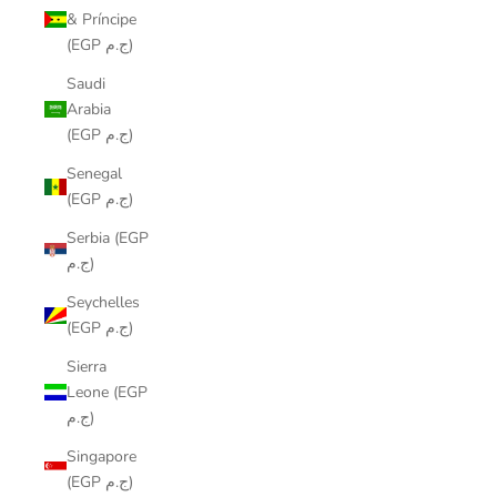
& Príncipe
(EGP ج.م)
Saudi
Arabia
(EGP ج.م)
Senegal
(EGP ج.م)
Serbia (EGP
ج.م)
Seychelles
(EGP ج.م)
Sierra
Leone (EGP
ج.م)
Singapore
(EGP ج.م)