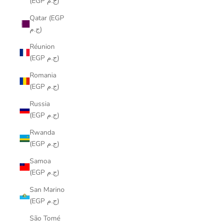
(EGP ج.م)
Qatar (EGP
ج.م)
Réunion
(EGP ج.م)
Romania
(EGP ج.م)
Russia
(EGP ج.م)
Rwanda
(EGP ج.م)
Samoa
(EGP ج.م)
San Marino
(EGP ج.م)
São Tomé