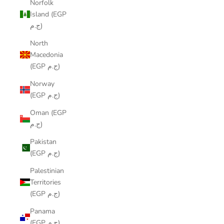
Norfolk
Island (EGP
ج.م)
North
Macedonia
(EGP ج.م)
Norway
(EGP ج.م)
Oman (EGP
ج.م)
Pakistan
(EGP ج.م)
Palestinian
Territories
(EGP ج.م)
Panama
(EGP ج.م)