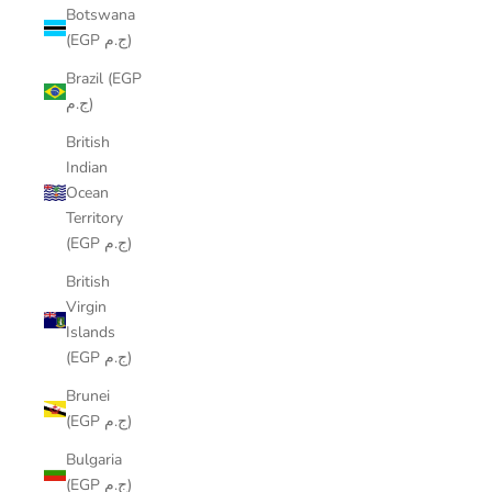
Botswana
(EGP ج.م)
Brazil (EGP
ج.م)
British
Indian
Ocean
Territory
(EGP ج.م)
British
Virgin
Islands
(EGP ج.م)
Brunei
(EGP ج.م)
Bulgaria
(EGP ج.م)