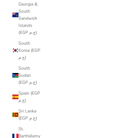
Georgia &
South
Sandwich
Islands
(EGP ج.م)
South
Korea (EGP
ج.م)
South
Sudan
(EGP ج.م)
Spain (EGP
ج.م)
Sri Lanka
(EGP ج.م)
St.
Barthélemy