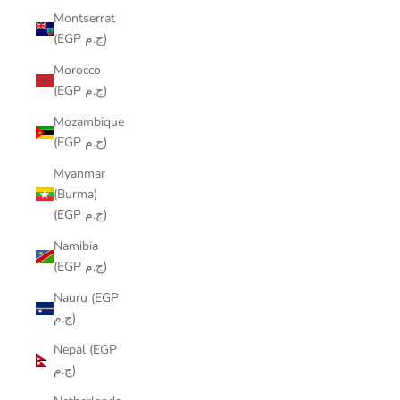
Montserrat
(EGP ج.م)
Morocco
(EGP ج.م)
Mozambique
(EGP ج.م)
Myanmar
(Burma)
(EGP ج.م)
Namibia
(EGP ج.م)
Nauru (EGP
ج.م)
Nepal (EGP
ج.م)