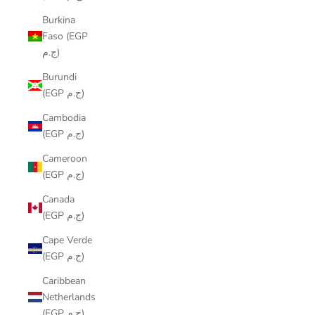
Burkina
Faso (EGP
ج.م)
Burundi
(EGP ج.م)
Cambodia
(EGP ج.م)
Cameroon
(EGP ج.م)
Canada
(EGP ج.م)
Cape Verde
(EGP ج.م)
Caribbean
Netherlands
(EGP ج.م)