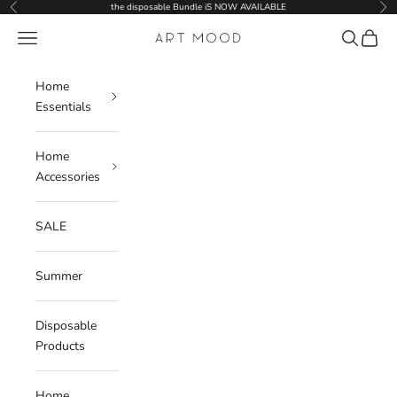
Skip to content
the disposable Bundle iS NOW AVAILABLE
Previous
Nex
Navigation menu
Search
Cart
ART MOOD
Home
Essentials
Home
Accessories
SALE
Summer
Disposable
Products
Home