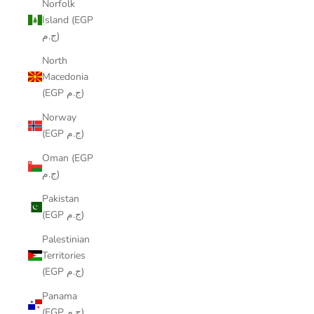
Norfolk
Island (EGP
ج.م)
North
Macedonia
(EGP ج.م)
Norway
(EGP ج.م)
Oman (EGP
ج.م)
Pakistan
(EGP ج.م)
Palestinian
Territories
(EGP ج.م)
Panama
(EGP ج.م)