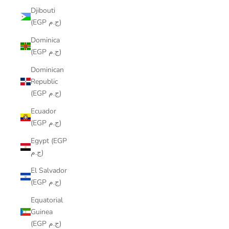
Djibouti
(EGP ج.م)
Dominica
(EGP ج.م)
Dominican
Republic
(EGP ج.م)
Ecuador
(EGP ج.م)
Egypt (EGP
ج.م)
El Salvador
(EGP ج.م)
Equatorial
Guinea
(EGP ج.م)