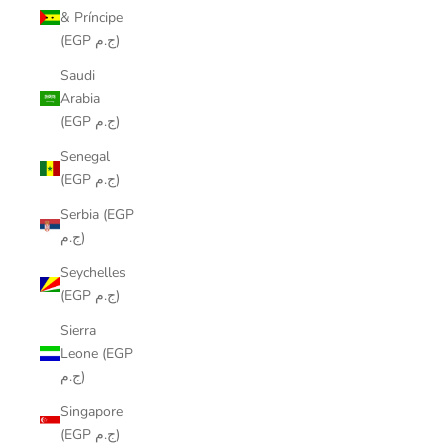
& Príncipe
(EGP ج.م)
Saudi
Arabia
(EGP ج.م)
Senegal
(EGP ج.م)
Serbia (EGP
ج.م)
Seychelles
(EGP ج.م)
Sierra
Leone (EGP
ج.م)
Singapore
(EGP ج.م)