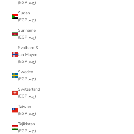
(EGP ج.م)
Sudan
(EGP ج.م)
Suriname
(EGP ج.م)
Svalbard &
Jan Mayen
(EGP ج.م)
Sweden
(EGP ج.م)
Switzerland
(EGP ج.م)
Taiwan
(EGP ج.م)
Tajikistan
(EGP ج.م)