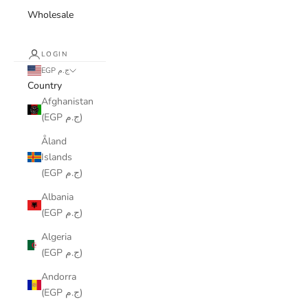
Wholesale
LOGIN
EGP ج.م
Country
Afghanistan
(EGP ج.م)
Åland
Islands
(EGP ج.م)
Albania
(EGP ج.م)
Algeria
(EGP ج.م)
Andorra
(EGP ج.م)