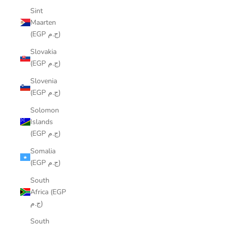
Sint
Maarten
(EGP ج.م)
Slovakia
(EGP ج.م)
Slovenia
(EGP ج.م)
Solomon
Islands
(EGP ج.م)
Somalia
(EGP ج.م)
South
Africa (EGP
ج.م)
South