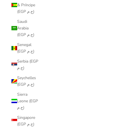
& Príncipe
(EGP ج.م)
Saudi
Arabia
(EGP ج.م)
Senegal
(EGP ج.م)
Serbia (EGP
ج.م)
Seychelles
(EGP ج.م)
Sierra
Leone (EGP
ج.م)
Singapore
(EGP ج.م)