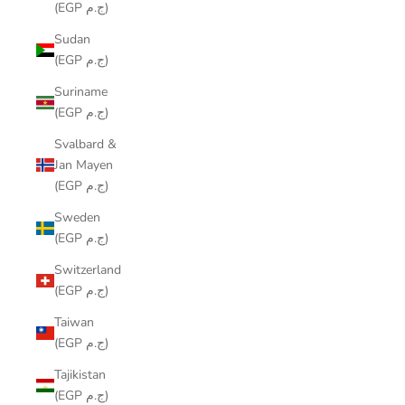
(EGP ج.م)
Sudan
(EGP ج.م)
Suriname
(EGP ج.م)
Svalbard &
Jan Mayen
(EGP ج.م)
Sweden
(EGP ج.م)
Switzerland
(EGP ج.م)
Taiwan
(EGP ج.م)
Tajikistan
(EGP ج.م)