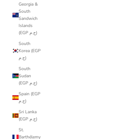
Georgia &
South
Sandwich
Islands
(EGP ج.م)
South
Korea (EGP
ج.م)
South
Sudan
(EGP ج.م)
Spain (EGP
ج.م)
Sri Lanka
(EGP ج.م)
St.
Barthélemy