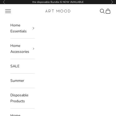
Skip to content
the disposable Bundle iS NOW AVAILABLE
Previous
Nex
Navigation menu
Search
Cart
ART MOOD
Home
Essentials
Home
Accessories
SALE
Summer
Disposable
Products
Home