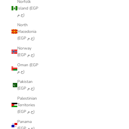
Norfolk
Island (EGP
ج.م)
North
Macedonia
(EGP ج.م)
Norway
(EGP ج.م)
Oman (EGP
ج.م)
Pakistan
(EGP ج.م)
Palestinian
Territories
(EGP ج.م)
Panama
(EGP ج.م)