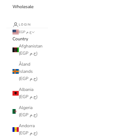
Wholesale
LOGIN
EGP ج.م
Country
Afghanistan
(EGP ج.م)
Åland
Islands
(EGP ج.م)
Albania
(EGP ج.م)
Algeria
(EGP ج.م)
Andorra
(EGP ج.م)