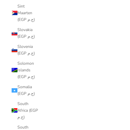
Sint
Maarten
(EGP ج.م)
Slovakia
(EGP ج.م)
Slovenia
(EGP ج.م)
Solomon
Islands
(EGP ج.م)
Somalia
(EGP ج.م)
South
Africa (EGP
ج.م)
South