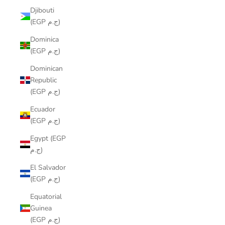
Djibouti
(EGP ج.م)
Dominica
(EGP ج.م)
Dominican
Republic
(EGP ج.م)
Ecuador
(EGP ج.م)
Egypt (EGP
ج.م)
El Salvador
(EGP ج.م)
Equatorial
Guinea
(EGP ج.م)