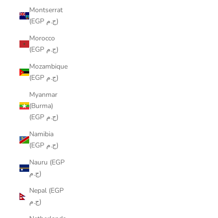
Montserrat
(EGP ج.م)
Morocco
(EGP ج.م)
Mozambique
(EGP ج.م)
Myanmar
(Burma)
(EGP ج.م)
Namibia
(EGP ج.م)
Nauru (EGP
ج.م)
Nepal (EGP
ج.م)