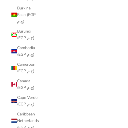
Burkina
Faso (EGP
ج.م)
Burundi
(EGP ج.م)
Cambodia
(EGP ج.م)
Cameroon
(EGP ج.م)
Canada
(EGP ج.م)
Cape Verde
(EGP ج.م)
Caribbean
Netherlands
(EGP ج.م)