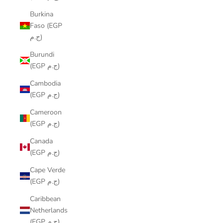
Burkina
Faso (EGP
ج.م)
Burundi
(EGP ج.م)
Cambodia
(EGP ج.م)
Cameroon
(EGP ج.م)
Canada
(EGP ج.م)
Cape Verde
(EGP ج.م)
Caribbean
Netherlands
(EGP ج.م)