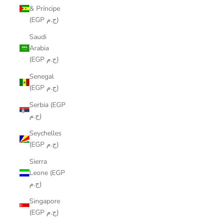
& Príncipe
(EGP ج.م)
Saudi
Arabia
(EGP ج.م)
Senegal
(EGP ج.م)
Serbia (EGP
ج.م)
Seychelles
(EGP ج.م)
Sierra
Leone (EGP
ج.م)
Singapore
(EGP ج.م)