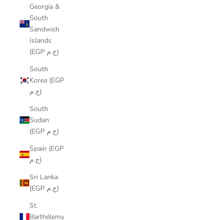
Georgia &
South
Sandwich
Islands
(EGP ج.م)
South
Korea (EGP
ج.م)
South
Sudan
(EGP ج.م)
Spain (EGP
ج.م)
Sri Lanka
(EGP ج.م)
St.
Barthélemy