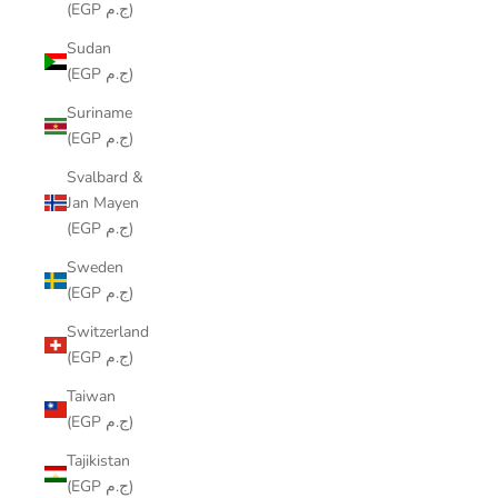
(EGP ج.م)
Sudan
(EGP ج.م)
Suriname
(EGP ج.م)
Svalbard &
Jan Mayen
(EGP ج.م)
Sweden
(EGP ج.م)
Switzerland
(EGP ج.م)
Taiwan
(EGP ج.م)
Tajikistan
(EGP ج.م)