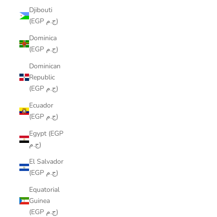
Djibouti
(EGP ج.م)
Dominica
(EGP ج.م)
Dominican
Republic
(EGP ج.م)
Ecuador
(EGP ج.م)
Egypt (EGP
ج.م)
El Salvador
(EGP ج.م)
Equatorial
Guinea
(EGP ج.م)