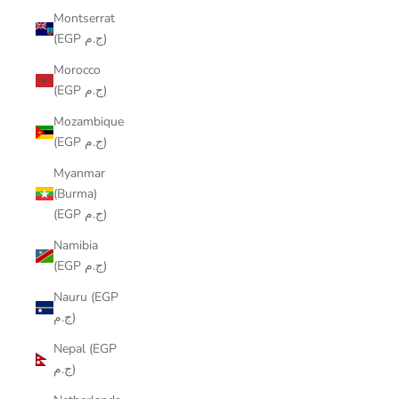
Montserrat
(EGP ج.م)
Morocco
(EGP ج.م)
Mozambique
(EGP ج.م)
Myanmar
(Burma)
(EGP ج.م)
Namibia
(EGP ج.م)
Nauru (EGP
ج.م)
Nepal (EGP
ج.م)