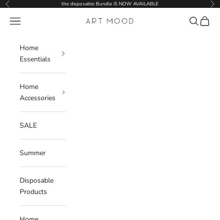
Skip to content
the disposable Bundle iS NOW AVAILABLE
Previous
Nex
Navigation menu
Search
Cart
ART MOOD
Home
Essentials
Home
Accessories
SALE
Summer
Disposable
Products
Home