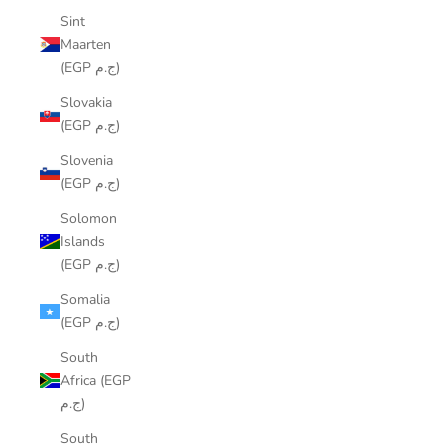
Sint
Maarten
(EGP ج.م)
Slovakia
(EGP ج.م)
Slovenia
(EGP ج.م)
Solomon
Islands
(EGP ج.م)
Somalia
(EGP ج.م)
South
Africa (EGP
ج.م)
South