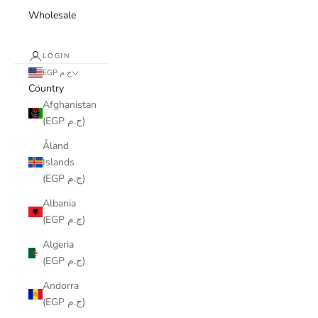
Wholesale
LOGIN
EGP ج.م
Country
Afghanistan
(EGP ج.م)
Åland
Islands
(EGP ج.م)
Albania
(EGP ج.م)
Algeria
(EGP ج.م)
Andorra
(EGP ج.م)