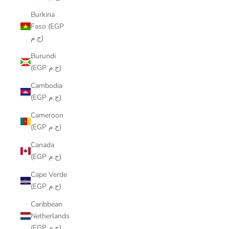
Burkina
Faso (EGP
ج.م)
Burundi
(EGP ج.م)
Cambodia
(EGP ج.م)
Cameroon
(EGP ج.م)
Canada
(EGP ج.م)
Cape Verde
(EGP ج.م)
Caribbean
Netherlands
(EGP ج.م)