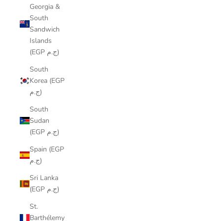
Georgia &
South
Sandwich
Islands
(EGP ج.م)
South
Korea (EGP
ج.م)
South
Sudan
(EGP ج.م)
Spain (EGP
ج.م)
Sri Lanka
(EGP ج.م)
St.
Barthélemy