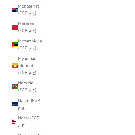
Montserrat
(EGP ج.م)
Morocco
(EGP ج.م)
Mozambique
(EGP ج.م)
Myanmar
(Burma)
(EGP ج.م)
Namibia
(EGP ج.م)
Nauru (EGP
ج.م)
Nepal (EGP
ج.م)