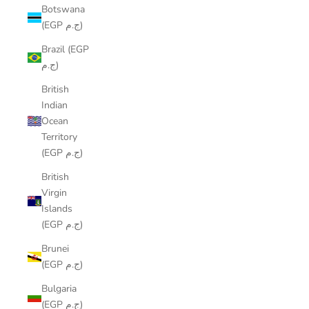
Botswana
(EGP ج.م)
Brazil (EGP
ج.م)
British
Indian
Ocean
Territory
(EGP ج.م)
British
Virgin
Islands
(EGP ج.م)
Brunei
(EGP ج.م)
Bulgaria
(EGP ج.م)