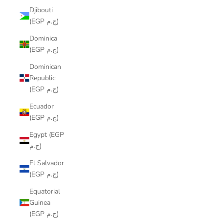
Djibouti
(EGP ج.م)
Dominica
(EGP ج.م)
Dominican
Republic
(EGP ج.م)
Ecuador
(EGP ج.م)
Egypt (EGP
ج.م)
El Salvador
(EGP ج.م)
Equatorial
Guinea
(EGP ج.م)