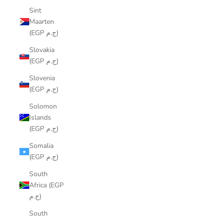
Sint
Maarten
(EGP ج.م)
Slovakia
(EGP ج.م)
Slovenia
(EGP ج.م)
Solomon
Islands
(EGP ج.م)
Somalia
(EGP ج.م)
South
Africa (EGP
ج.م)
South