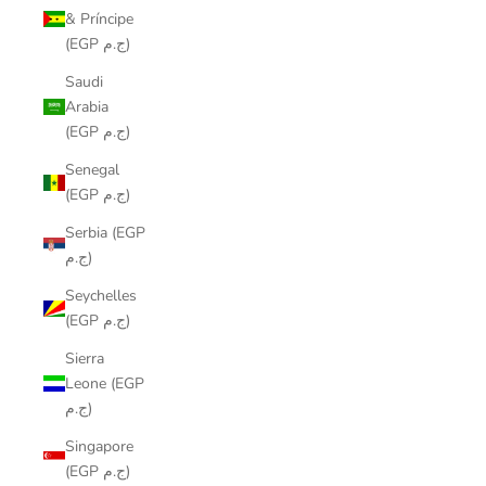
& Príncipe
(EGP ج.م)
Saudi
Arabia
(EGP ج.م)
Senegal
(EGP ج.م)
Serbia (EGP
ج.م)
Seychelles
(EGP ج.م)
Sierra
Leone (EGP
ج.م)
Singapore
(EGP ج.م)