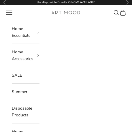
Skip to content
the disposable Bundle iS NOW AVAILABLE
Previous
Nex
Navigation menu
Search
Cart
ART MOOD
Home
Essentials
Home
Accessories
SALE
Summer
Disposable
Products
Home