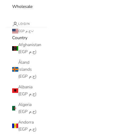
Wholesale
LOGIN
EGP ج.م
Country
Afghanistan
(EGP ج.م)
Åland
Islands
(EGP ج.م)
Albania
(EGP ج.م)
Algeria
(EGP ج.م)
Andorra
(EGP ج.م)