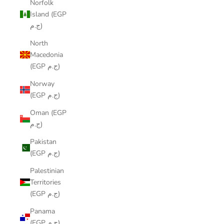
Norfolk
Island (EGP
ج.م)
North
Macedonia
(EGP ج.م)
Norway
(EGP ج.م)
Oman (EGP
ج.م)
Pakistan
(EGP ج.م)
Palestinian
Territories
(EGP ج.م)
Panama
(EGP ج.م)