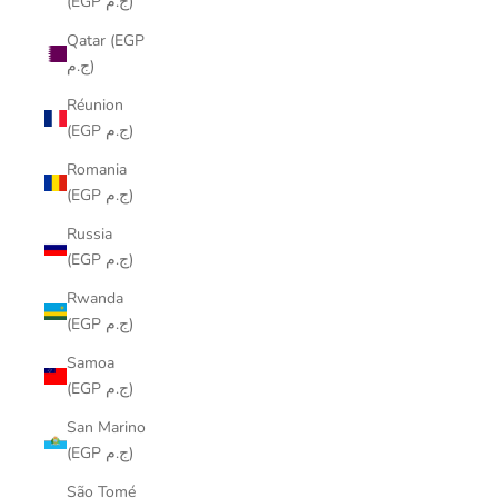
(EGP ج.م)
Qatar (EGP
ج.م)
Réunion
(EGP ج.م)
Romania
(EGP ج.م)
Russia
(EGP ج.م)
Rwanda
(EGP ج.م)
Samoa
(EGP ج.م)
San Marino
(EGP ج.م)
São Tomé