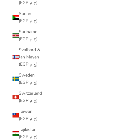
(EGP ج.م)
Sudan
(EGP ج.م)
Suriname
(EGP ج.م)
Svalbard &
Jan Mayen
(EGP ج.م)
Sweden
(EGP ج.م)
Switzerland
(EGP ج.م)
Taiwan
(EGP ج.م)
Tajikistan
(EGP ج.م)