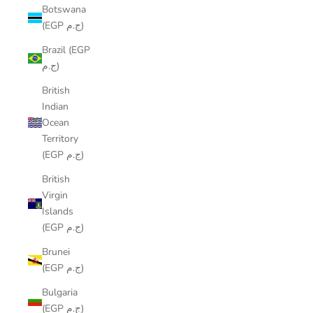
Botswana
(EGP ج.م)
Brazil (EGP
ج.م)
British
Indian
Ocean
Territory
(EGP ج.م)
British
Virgin
Islands
(EGP ج.م)
Brunei
(EGP ج.م)
Bulgaria
(EGP ج.م)