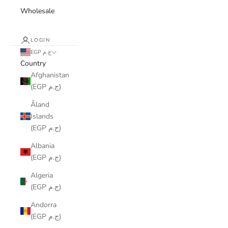
Wholesale
LOGIN
EGP ج.م
Country
Afghanistan
(EGP ج.م)
Åland
Islands
(EGP ج.م)
Albania
(EGP ج.م)
Algeria
(EGP ج.م)
Andorra
(EGP ج.م)