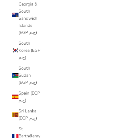
Georgia &
South
Sandwich
Islands
(EGP ج.م)
South
Korea (EGP
ج.م)
South
Sudan
(EGP ج.م)
Spain (EGP
ج.م)
Sri Lanka
(EGP ج.م)
St.
Barthélemy