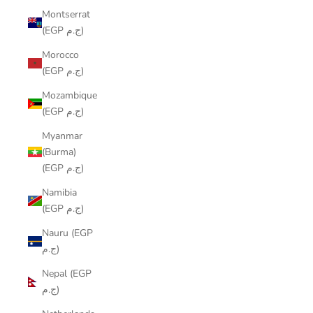
Montserrat
(EGP ج.م)
Morocco
(EGP ج.م)
Mozambique
(EGP ج.م)
Myanmar
(Burma)
(EGP ج.م)
Namibia
(EGP ج.م)
Nauru (EGP
ج.م)
Nepal (EGP
ج.م)