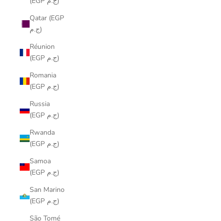
(EGP ج.م)
Qatar (EGP
ج.م)
Réunion
(EGP ج.م)
Romania
(EGP ج.م)
Russia
(EGP ج.م)
Rwanda
(EGP ج.م)
Samoa
(EGP ج.م)
San Marino
(EGP ج.م)
São Tomé