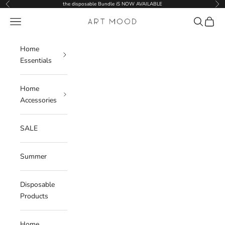
Skip to content
the disposable Bundle iS NOW AVAILABLE
Previous
Nex
Navigation menu
Search
Cart
ART MOOD
Home
Essentials
Home
Accessories
SALE
Summer
Disposable
Products
Home