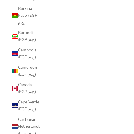
Burkina
Faso (EGP
ج.م)
Burundi
(EGP ج.م)
Cambodia
(EGP ج.م)
Cameroon
(EGP ج.م)
Canada
(EGP ج.م)
Cape Verde
(EGP ج.م)
Caribbean
Netherlands
(EGP ج.م)