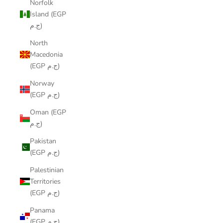
Norfolk
Island (EGP
ج.م)
North
Macedonia
(EGP ج.م)
Norway
(EGP ج.م)
Oman (EGP
ج.م)
Pakistan
(EGP ج.م)
Palestinian
Territories
(EGP ج.م)
Panama
(EGP ج.م)