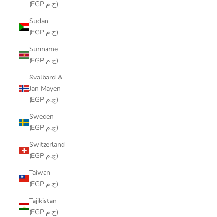
(EGP ج.م)
Sudan
(EGP ج.م)
Suriname
(EGP ج.م)
Svalbard &
Jan Mayen
(EGP ج.م)
Sweden
(EGP ج.م)
Switzerland
(EGP ج.م)
Taiwan
(EGP ج.م)
Tajikistan
(EGP ج.م)