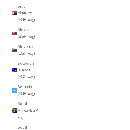
Sint
Maarten
(EGP ج.م)
Slovakia
(EGP ج.م)
Slovenia
(EGP ج.م)
Solomon
Islands
(EGP ج.م)
Somalia
(EGP ج.م)
South
Africa (EGP
ج.م)
South