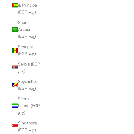
& Príncipe
(EGP ج.م)
Saudi
Arabia
(EGP ج.م)
Senegal
(EGP ج.م)
Serbia (EGP
ج.م)
Seychelles
(EGP ج.م)
Sierra
Leone (EGP
ج.م)
Singapore
(EGP ج.م)