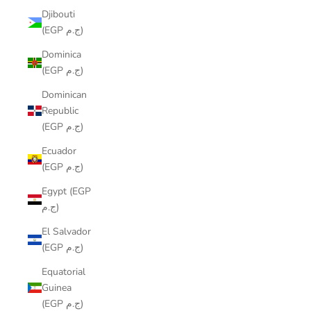
Djibouti
(EGP ج.م)
Dominica
(EGP ج.م)
Dominican
Republic
(EGP ج.م)
Ecuador
(EGP ج.م)
Egypt (EGP
ج.م)
El Salvador
(EGP ج.م)
Equatorial
Guinea
(EGP ج.م)