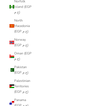
Norfolk
Island (EGP
ج.م)
North
Macedonia
(EGP ج.م)
Norway
(EGP ج.م)
Oman (EGP
ج.م)
Pakistan
(EGP ج.م)
Palestinian
Territories
(EGP ج.م)
Panama
(EGP ج.م)