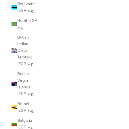
Botswana
(EGP ج.م)
Brazil (EGP
ج.م)
British
Indian
Ocean
Territory
(EGP ج.م)
British
Virgin
Islands
(EGP ج.م)
Brunei
(EGP ج.م)
Bulgaria
(EGP ج.م)