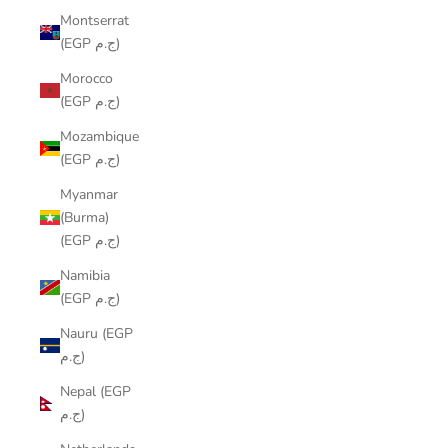
Montserrat
(EGP ج.م)
Morocco
(EGP ج.م)
Mozambique
(EGP ج.م)
Myanmar
(Burma)
(EGP ج.م)
Namibia
(EGP ج.م)
Nauru (EGP
ج.م)
Nepal (EGP
ج.م)