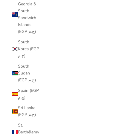
Georgia &
South
Sandwich
Islands
(EGP ج.م)
South
Korea (EGP
ج.م)
South
Sudan
(EGP ج.م)
Spain (EGP
ج.م)
Sri Lanka
(EGP ج.م)
St.
Barthélemy