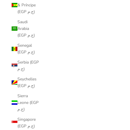
& Príncipe
(EGP ج.م)
Saudi
Arabia
(EGP ج.م)
Senegal
(EGP ج.م)
Serbia (EGP
ج.م)
Seychelles
(EGP ج.م)
Sierra
Leone (EGP
ج.م)
Singapore
(EGP ج.م)