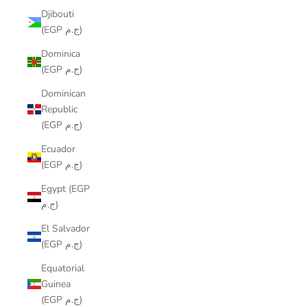
Djibouti
(EGP ج.م)
Dominica
(EGP ج.م)
Dominican
Republic
(EGP ج.م)
Ecuador
(EGP ج.م)
Egypt (EGP
ج.م)
El Salvador
(EGP ج.م)
Equatorial
Guinea
(EGP ج.م)