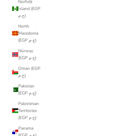
Norfolk
Island (EGP
ج.م)
North
Macedonia
(EGP ج.م)
Norway
(EGP ج.م)
Oman (EGP
ج.م)
Pakistan
(EGP ج.م)
Palestinian
Territories
(EGP ج.م)
Panama
(EGP ج.م)