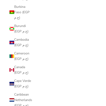
Burkina
Faso (EGP
ج.م)
Burundi
(EGP ج.م)
Cambodia
(EGP ج.م)
Cameroon
(EGP ج.م)
Canada
(EGP ج.م)
Cape Verde
(EGP ج.م)
Caribbean
Netherlands
(EGP ج.م)