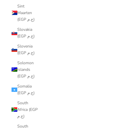
Sint
Maarten
(EGP ج.م)
Slovakia
(EGP ج.م)
Slovenia
(EGP ج.م)
Solomon
Islands
(EGP ج.م)
Somalia
(EGP ج.م)
South
Africa (EGP
ج.م)
South