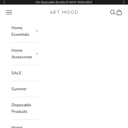
Skip to content
the disposable Bundle iS NOW AVAILABLE
Previous
Nex
Navigation menu
Search
Cart
ART MOOD
Home
Essentials
Home
Accessories
SALE
Summer
Disposable
Products
Home