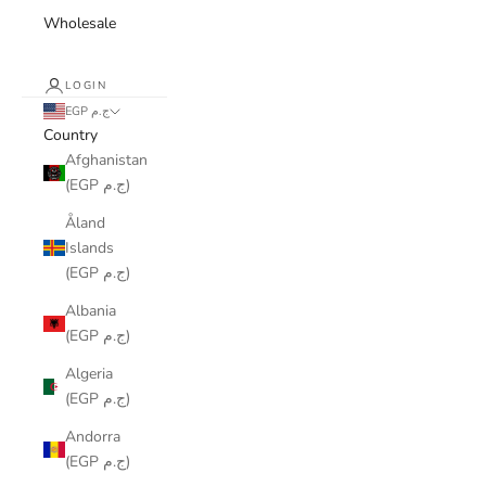
Wholesale
LOGIN
EGP ج.م
Country
Afghanistan
(EGP ج.م)
Åland
Islands
(EGP ج.م)
Albania
(EGP ج.م)
Algeria
(EGP ج.م)
Andorra
(EGP ج.م)