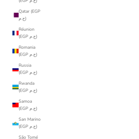
(EGP ج.م)
Qatar (EGP
ج.م)
Réunion
(EGP ج.م)
Romania
(EGP ج.م)
Russia
(EGP ج.م)
Rwanda
(EGP ج.م)
Samoa
(EGP ج.م)
San Marino
(EGP ج.م)
São Tomé