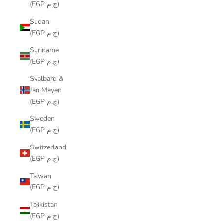
(EGP ج.م)
Sudan
(EGP ج.م)
Suriname
(EGP ج.م)
Svalbard &
Jan Mayen
(EGP ج.م)
Sweden
(EGP ج.م)
Switzerland
(EGP ج.م)
Taiwan
(EGP ج.م)
Tajikistan
(EGP ج.م)