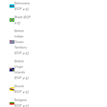
Botswana
(EGP ج.م)
Brazil (EGP
ج.م)
British
Indian
Ocean
Territory
(EGP ج.م)
British
Virgin
Islands
(EGP ج.م)
Brunei
(EGP ج.م)
Bulgaria
(EGP ج.م)