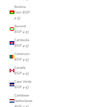
Burkina
Faso (EGP
ج.م)
Burundi
(EGP ج.م)
Cambodia
(EGP ج.م)
Cameroon
(EGP ج.م)
Canada
(EGP ج.م)
Cape Verde
(EGP ج.م)
Caribbean
Netherlands
(EGP ج.م)