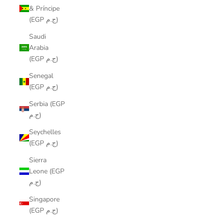
& Príncipe
(EGP ج.م)
Saudi
Arabia
(EGP ج.م)
Senegal
(EGP ج.م)
Serbia (EGP
ج.م)
Seychelles
(EGP ج.م)
Sierra
Leone (EGP
ج.م)
Singapore
(EGP ج.م)