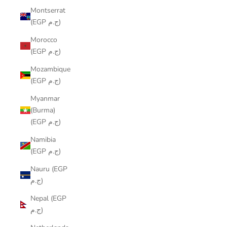
Montserrat
(EGP ج.م)
Morocco
(EGP ج.م)
Mozambique
(EGP ج.م)
Myanmar
(Burma)
(EGP ج.م)
Namibia
(EGP ج.م)
Nauru (EGP
ج.م)
Nepal (EGP
ج.م)