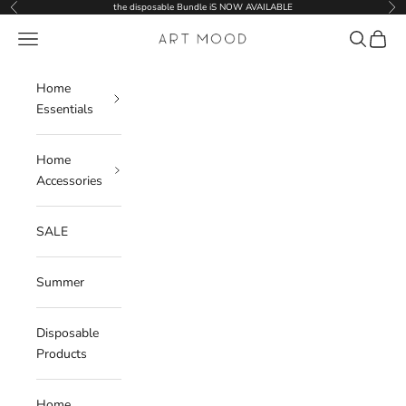
Skip to content
the disposable Bundle iS NOW AVAILABLE
Previous
Nex
Navigation menu
Search
Cart
ART MOOD
Home
Essentials
Home
Accessories
SALE
Summer
Disposable
Products
Home