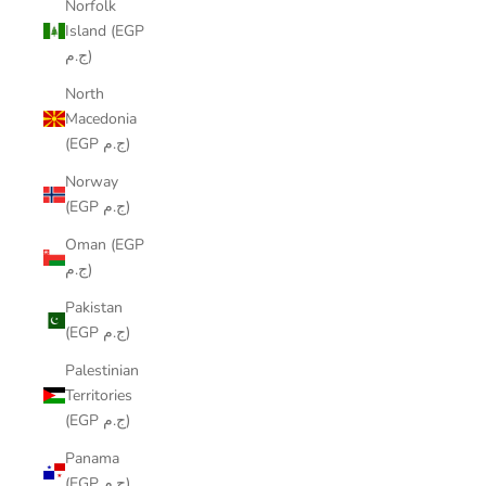
Norfolk
Island (EGP
ج.م)
North
Macedonia
(EGP ج.م)
Norway
(EGP ج.م)
Oman (EGP
ج.م)
Pakistan
(EGP ج.م)
Palestinian
Territories
(EGP ج.م)
Panama
(EGP ج.م)