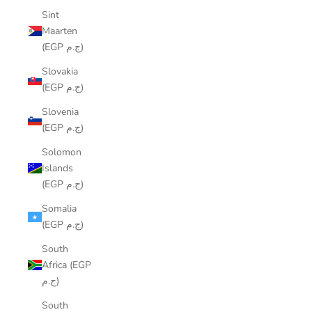
Sint
Maarten
(EGP ج.م)
Slovakia
(EGP ج.م)
Slovenia
(EGP ج.م)
Solomon
Islands
(EGP ج.م)
Somalia
(EGP ج.م)
South
Africa (EGP
ج.م)
South