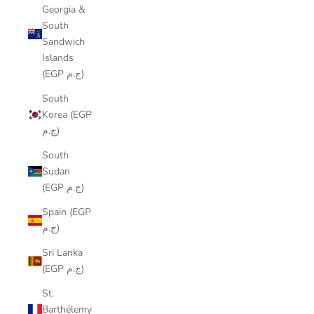
Georgia &
South
Sandwich
Islands
(EGP ج.م)
South
Korea (EGP
ج.م)
South
Sudan
(EGP ج.م)
Spain (EGP
ج.م)
Sri Lanka
(EGP ج.م)
St.
Barthélemy