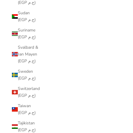
(EGP ج.م)
Sudan
(EGP ج.م)
Suriname
(EGP ج.م)
Svalbard &
Jan Mayen
(EGP ج.م)
Sweden
(EGP ج.م)
Switzerland
(EGP ج.م)
Taiwan
(EGP ج.م)
Tajikistan
(EGP ج.م)