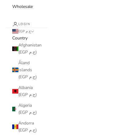
Wholesale
LOGIN
EGP ج.م
Country
Afghanistan
(EGP ج.م)
Åland
Islands
(EGP ج.م)
Albania
(EGP ج.م)
Algeria
(EGP ج.م)
Andorra
(EGP ج.م)