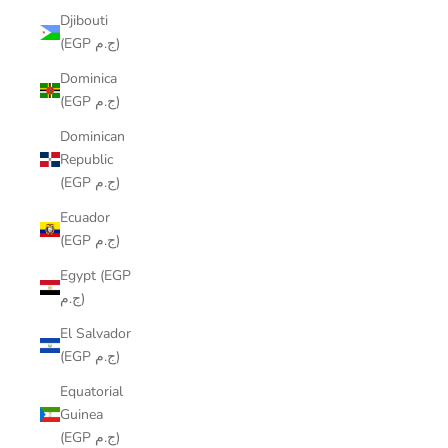
Djibouti
(EGP ج.م)
Dominica
(EGP ج.م)
Dominican
Republic
(EGP ج.م)
Ecuador
(EGP ج.م)
Egypt (EGP
ج.م)
El Salvador
(EGP ج.م)
Equatorial
Guinea
(EGP ج.م)