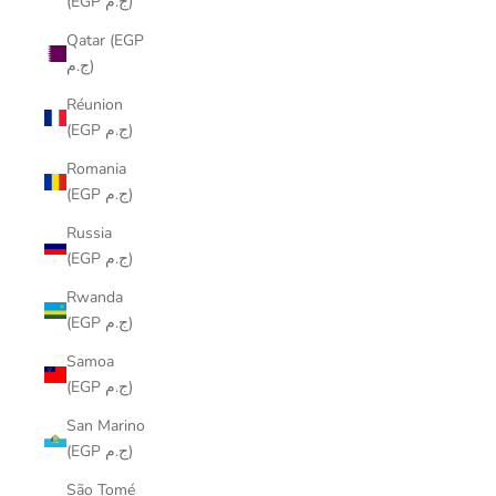
(EGP ج.م)
Qatar (EGP
ج.م)
Réunion
(EGP ج.م)
Romania
(EGP ج.م)
Russia
(EGP ج.م)
Rwanda
(EGP ج.م)
Samoa
(EGP ج.م)
San Marino
(EGP ج.م)
São Tomé