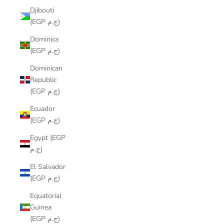
Djibouti
(EGP ج.م)
Dominica
(EGP ج.م)
Dominican
Republic
(EGP ج.م)
Ecuador
(EGP ج.م)
Egypt (EGP
ج.م)
El Salvador
(EGP ج.م)
Equatorial
Guinea
(EGP ج.م)