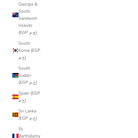
Georgia &
South
Sandwich
Islands
(EGP ج.م)
South
Korea (EGP
ج.م)
South
Sudan
(EGP ج.م)
Spain (EGP
ج.م)
Sri Lanka
(EGP ج.م)
St.
Barthélemy