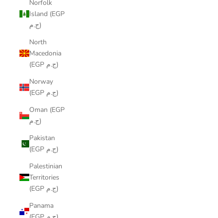
Norfolk
Island (EGP
ج.م)
North
Macedonia
(EGP ج.م)
Norway
(EGP ج.م)
Oman (EGP
ج.م)
Pakistan
(EGP ج.م)
Palestinian
Territories
(EGP ج.م)
Panama
(EGP ج.م)