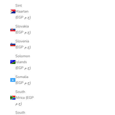
Sint
Maarten
(EGP ج.م)
Slovakia
(EGP ج.م)
Slovenia
(EGP ج.م)
Solomon
Islands
(EGP ج.م)
Somalia
(EGP ج.م)
South
Africa (EGP
ج.م)
South