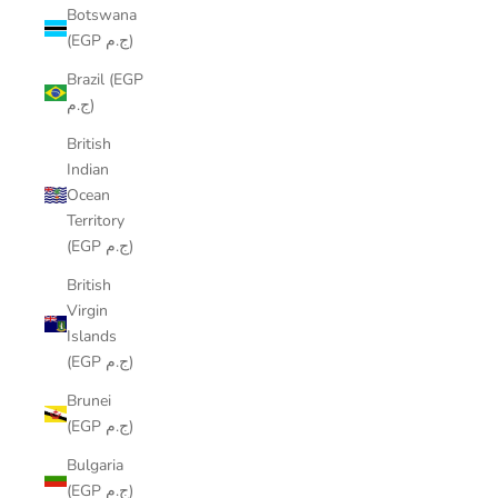
Botswana
(EGP ج.م)
Brazil (EGP
ج.م)
British
Indian
Ocean
Territory
(EGP ج.م)
British
Virgin
Islands
(EGP ج.م)
Brunei
(EGP ج.م)
Bulgaria
(EGP ج.م)