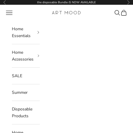
Skip to content
the disposable Bundle iS NOW AVAILABLE
Previous
Nex
Navigation menu
Search
Cart
ART MOOD
Home
Essentials
Home
Accessories
SALE
Summer
Disposable
Products
Home