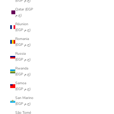
(EGP ج.م)
Qatar (EGP
ج.م)
Réunion
(EGP ج.م)
Romania
(EGP ج.م)
Russia
(EGP ج.م)
Rwanda
(EGP ج.م)
Samoa
(EGP ج.م)
San Marino
(EGP ج.م)
São Tomé