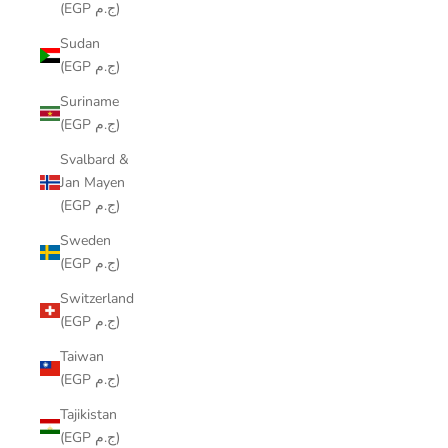
(EGP ج.م)
Sudan
(EGP ج.م)
Suriname
(EGP ج.م)
Svalbard &
Jan Mayen
(EGP ج.م)
Sweden
(EGP ج.م)
Switzerland
(EGP ج.م)
Taiwan
(EGP ج.م)
Tajikistan
(EGP ج.م)