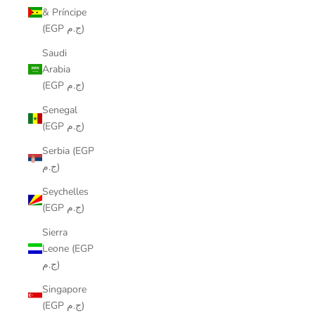
& Príncipe
(EGP ج.م)
Saudi
Arabia
(EGP ج.م)
Senegal
(EGP ج.م)
Serbia (EGP
ج.م)
Seychelles
(EGP ج.م)
Sierra
Leone (EGP
ج.م)
Singapore
(EGP ج.م)