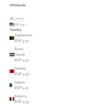
Wholesale
LOGIN
EGP ج.م
Country
Afghanistan
(EGP ج.م)
Åland
Islands
(EGP ج.م)
Albania
(EGP ج.م)
Algeria
(EGP ج.م)
Andorra
(EGP ج.م)