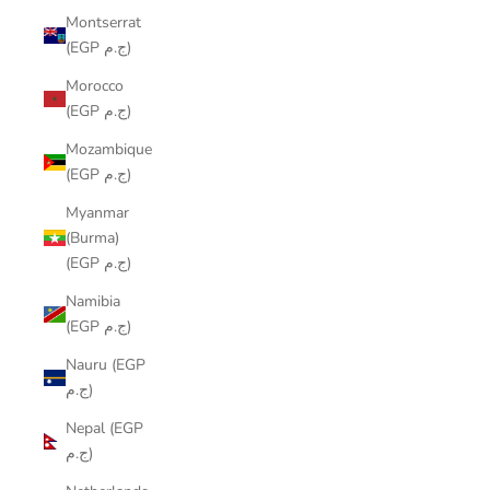
Montserrat
(EGP ج.م)
Morocco
(EGP ج.م)
Mozambique
(EGP ج.م)
Myanmar
(Burma)
(EGP ج.م)
Namibia
(EGP ج.م)
Nauru (EGP
ج.م)
Nepal (EGP
ج.م)