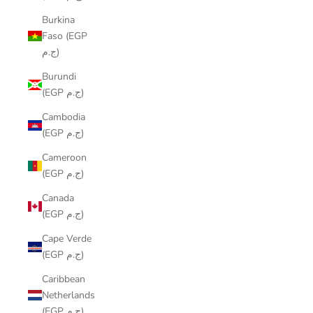
Burkina
Faso (EGP
ج.م)
Burundi
(EGP ج.م)
Cambodia
(EGP ج.م)
Cameroon
(EGP ج.م)
Canada
(EGP ج.م)
Cape Verde
(EGP ج.م)
Caribbean
Netherlands
(EGP ج.م)