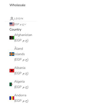
Wholesale
LOGIN
EGP ج.م
Country
Afghanistan
(EGP ج.م)
Åland
Islands
(EGP ج.م)
Albania
(EGP ج.م)
Algeria
(EGP ج.م)
Andorra
(EGP ج.م)