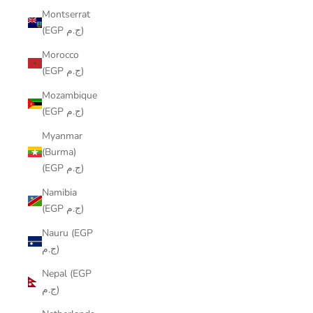
Montserrat
(EGP ج.م)
Morocco
(EGP ج.م)
Mozambique
(EGP ج.م)
Myanmar
(Burma)
(EGP ج.م)
Namibia
(EGP ج.م)
Nauru (EGP
ج.م)
Nepal (EGP
ج.م)