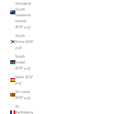
Georgia &
South
Sandwich
Islands
(EGP ج.م)
South
Korea (EGP
ج.م)
South
Sudan
(EGP ج.م)
Spain (EGP
ج.م)
Sri Lanka
(EGP ج.م)
St.
Barthélemy