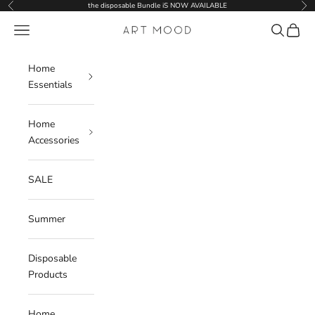
Skip to content
the disposable Bundle iS NOW AVAILABLE
Previous
Nex
Navigation menu
Search
Cart
ART MOOD
Home
Essentials
Home
Accessories
SALE
Summer
Disposable
Products
Home