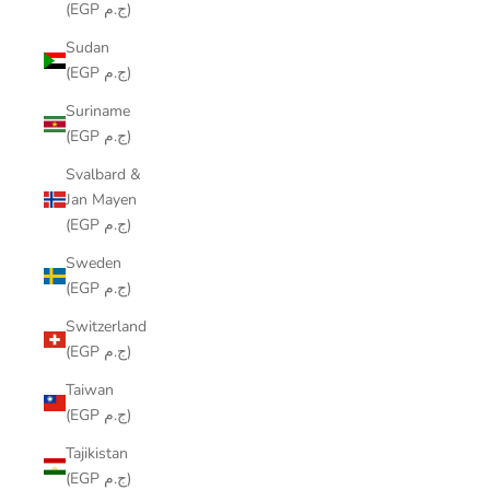
(EGP ج.م)
Sudan
(EGP ج.م)
Suriname
(EGP ج.م)
Svalbard &
Jan Mayen
(EGP ج.م)
Sweden
(EGP ج.م)
Switzerland
(EGP ج.م)
Taiwan
(EGP ج.م)
Tajikistan
(EGP ج.م)