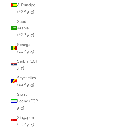
& Príncipe
(EGP ج.م)
Saudi
Arabia
(EGP ج.م)
Senegal
(EGP ج.م)
Serbia (EGP
ج.م)
Seychelles
(EGP ج.م)
Sierra
Leone (EGP
ج.م)
Singapore
(EGP ج.م)