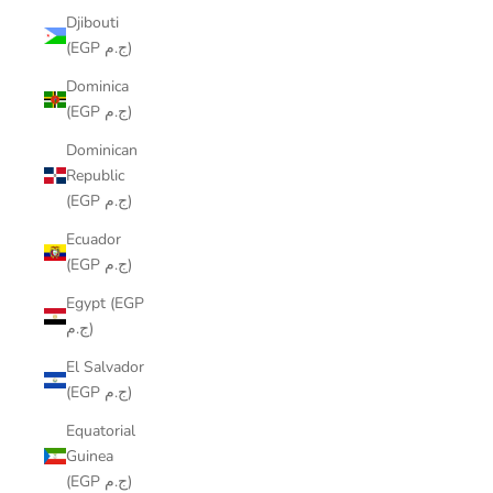
Djibouti
(EGP ج.م)
Dominica
(EGP ج.م)
Dominican
Republic
(EGP ج.م)
Ecuador
(EGP ج.م)
Egypt (EGP
ج.م)
El Salvador
(EGP ج.م)
Equatorial
Guinea
(EGP ج.م)