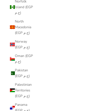
Norfolk
Island (EGP
ج.م)
North
Macedonia
(EGP ج.م)
Norway
(EGP ج.م)
Oman (EGP
ج.م)
Pakistan
(EGP ج.م)
Palestinian
Territories
(EGP ج.م)
Panama
(EGP ج.م)