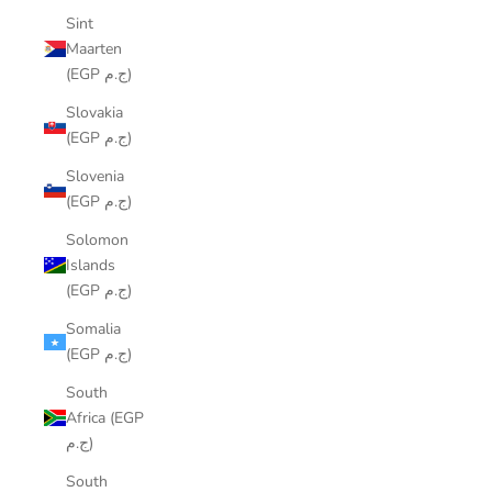
Sint
Maarten
(EGP ج.م)
Slovakia
(EGP ج.م)
Slovenia
(EGP ج.م)
Solomon
Islands
(EGP ج.م)
Somalia
(EGP ج.م)
South
Africa (EGP
ج.م)
South