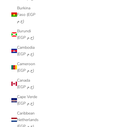
Burkina
Faso (EGP
ج.م)
Burundi
(EGP ج.م)
Cambodia
(EGP ج.م)
Cameroon
(EGP ج.م)
Canada
(EGP ج.م)
Cape Verde
(EGP ج.م)
Caribbean
Netherlands
(EGP ج.م)